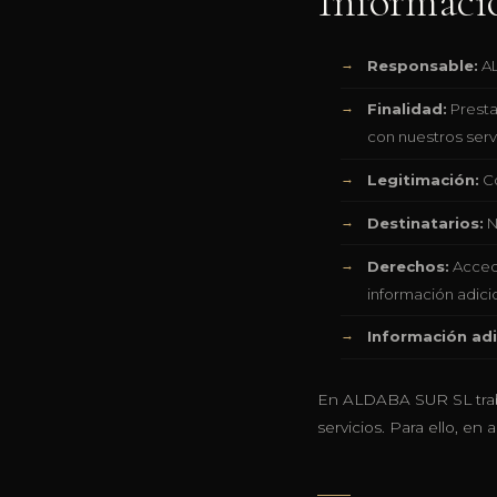
Informació
Responsable:
AL
Finalidad:
Presta
con nuestros servi
Legitimación:
Co
Destinatarios:
N
Derechos:
Accede
información adicio
Información adi
En ALDABA SUR SL traba
servicios. Para ello, e