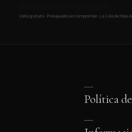
¿Hablamos de tu proyecto?
Visita gratuita · Presupuesto sin compromiso · La Cala de Mijas &
Política d