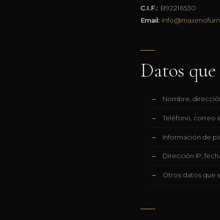
C.I.F.:
B92216530
Email:
info@maximofurn
Datos que
Nombre, dirección
Teléfono, correo e
Información de p
Dirección IP, fec
Otros datos que e