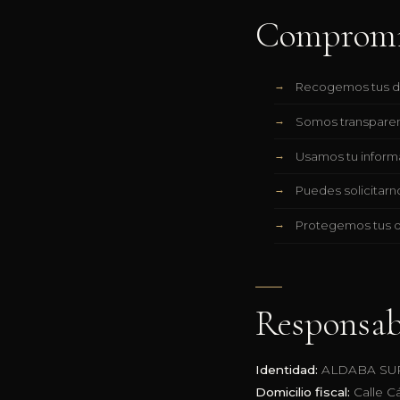
Compromis
Recogemos tus dat
Somos transparen
Usamos tu inform
Puedes solicitarn
Protegemos tus d
Responsab
Identidad:
ALDABA SU
Domicilio fiscal:
Calle Cá