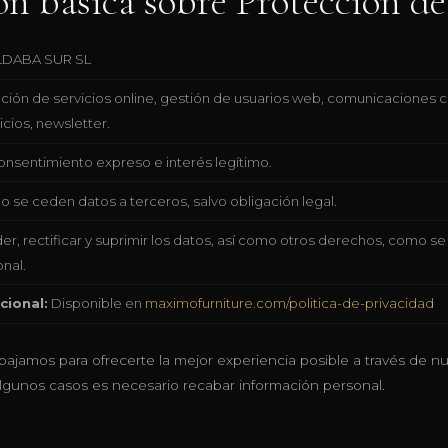
n básica sobre Protección d
DABA SUR SL
ción de servicios online, gestión de usuarios web, comunicaciones 
cios, newsletter.
nsentimiento expreso e interés legítimo.
o se ceden datos a terceros, salvo obligación legal.
r, rectificar y suprimir los datos, así como otros derechos, como se 
nal.
cional:
Disponible en
maximofurniture.com/politica-de-privacidad
jamos para ofrecerte la mejor experiencia posible a través de n
n algunos casos es necesario recabar información personal.