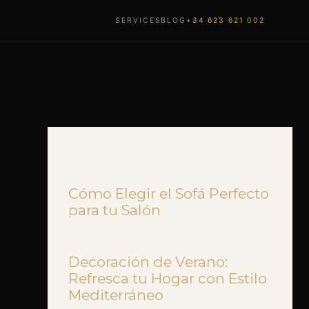
SERVICES
BLOG
+34 623 621 002
Latest Articles
Cómo Elegir el Sofá Perfecto
para tu Salón
julio 31, 2026
Decoración de Verano:
Refresca tu Hogar con Estilo
Mediterráneo