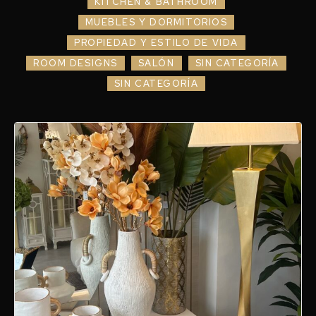
KITCHEN & BATHROOM
MUEBLES Y DORMITORIOS
PROPIEDAD Y ESTILO DE VIDA
ROOM DESIGNS
SALÓN
SIN CATEGORÍA
SIN CATEGORÍA