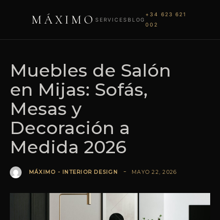
+34 623 621
MÁXIMO
SERVICES
BLOG
002
Muebles de Salón
en Mijas: Sofás,
Mesas y
Decoración a
Medida 2026
MAYO 22, 2026
MÁXIMO - INTERIOR DESIGN