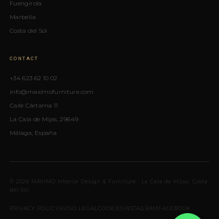
Fuengirola
Marbella
Costa del Sol
CONTACT
+34 623 62 10 02
info@maximofurniture.com
Calle Cártama 11
La Cala de Mijas, 29649
Málaga, España
© 2026 MÁXIMO Interior Design & Furniture · La Cala de Mijas, Costa
del Sol
PRIVACY POLICY
AVISO LEGAL
COOKIES
INSTAGRAM
FACEBOOK