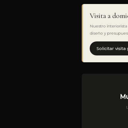
Visita a domi
Nuestro interiorist
diseño y presupuest
Solicitar visita
Mu
L