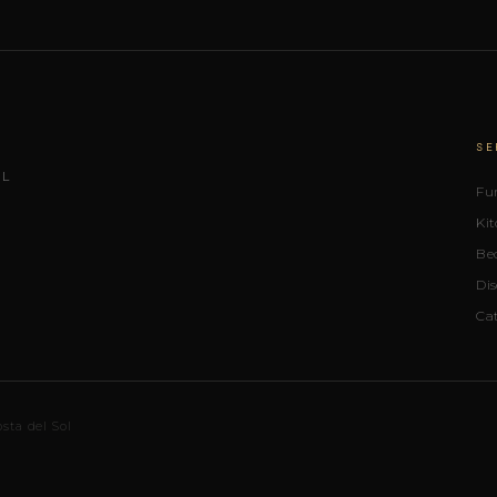
SE
OL
Fu
Ki
Be
Dis
Ca
sta del Sol