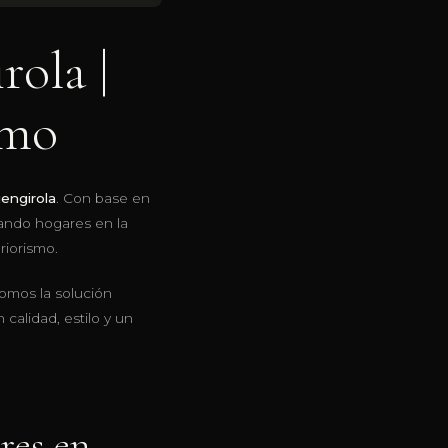
ola |
imo
engirola
. Con base en
ando hogares en la
riorismo.
somos la solución
calidad, estilo y un
res en