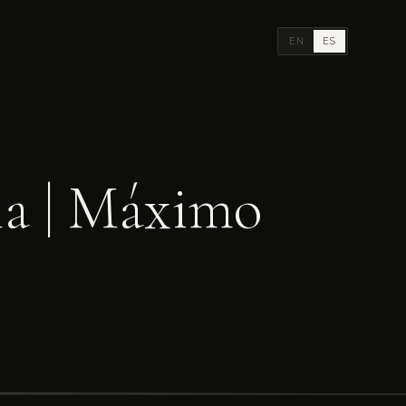
EN
ES
la | Máximo