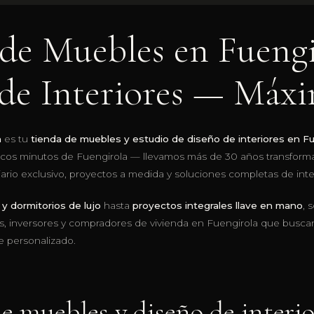
de Muebles en Fuengir
de Interiores — Máx
n
es tu
tienda de muebles y estudio de diseño de interiores en Fu
ocos minutos de Fuengirola — llevamos más de 30 años transform
iario exclusivo, proyectos a medida y soluciones completas de inte
y dormitorios de lujo
hasta
proyectos integrales llave en mano
, 
ios, inversores y compradores de vivienda en Fuengirola que buscan 
e personalizado.
de muebles y diseño de interio