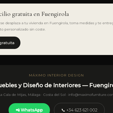
cilio gratuita en Fuengirola
a se desplaza a tu vivienda en Fuengirola, toma medidas y te entr
o personalizado sin coste.
 gratuita
MÁXIMO INTERIOR DESIGN
ebles y Diseño de Interiores — Fuengir
a Cala de Mijas, Málaga · Costa del Sol · info@maximofurniture.c
📲 WhatsApp
📞 +34 623 621 002