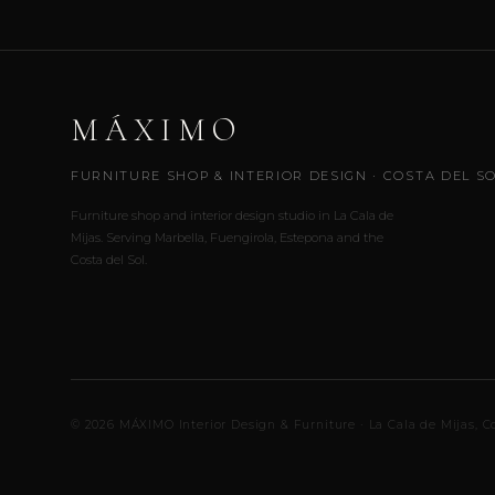
MÁXIMO
FURNITURE SHOP & INTERIOR DESIGN · COSTA DEL S
Furniture shop and interior design studio in La Cala de
Mijas. Serving Marbella, Fuengirola, Estepona and the
Costa del Sol.
© 2026 MÁXIMO Interior Design & Furniture · La Cala de Mijas, Co