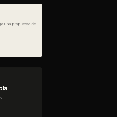
ega una propuesta de
ola
om