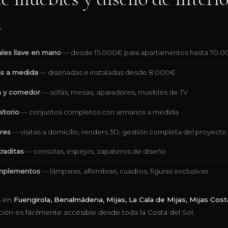
a
ales llave en mano
— desde 15.000€ para apartamentos hasta 70.000€
as a medida
— diseñadas e instaladas desde 8.000€
n y comedor
— sofás, mesas, aparadores, muebles de TV
itorio
— conjuntos completos con armarios a medida
ores
— visitas a domicilio, renders 3D, gestión completa del proyecto
raditas
— consolas, espejos, zapateros de diseño
omplementos
— lámparas, alfombras, cuadros, figuras exclusivas
s en
Fuengirola, Benalmádena, Mijas, La Cala de Mijas, Mijas Cost
ión es fácilmente accesible desde toda la Costa del Sol.