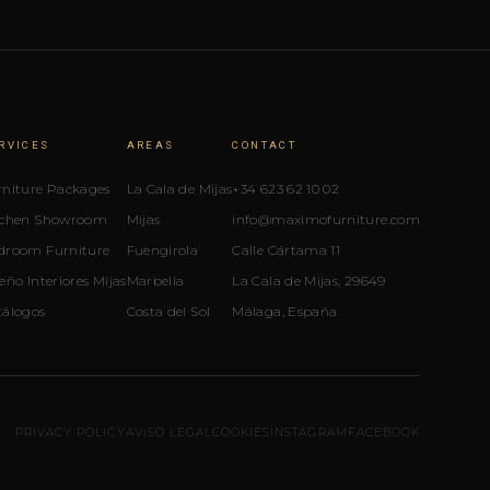
RVICES
AREAS
CONTACT
rniture Packages
La Cala de Mijas
+34 623 62 10 02
tchen Showroom
Mijas
info@maximofurniture.com
droom Furniture
Fuengirola
Calle Cártama 11
eño Interiores Mijas
Marbella
La Cala de Mijas, 29649
tálogos
Costa del Sol
Málaga, España
PRIVACY POLICY
AVISO LEGAL
COOKIES
INSTAGRAM
FACEBOOK